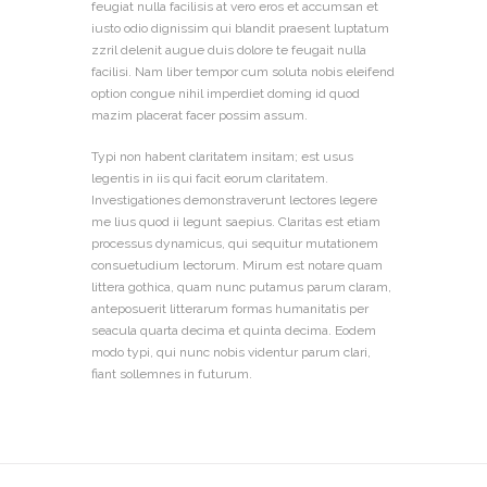
feugiat nulla facilisis at vero eros et accumsan et
iusto odio dignissim qui blandit praesent luptatum
zzril delenit augue duis dolore te feugait nulla
facilisi. Nam liber tempor cum soluta nobis eleifend
option congue nihil imperdiet doming id quod
mazim placerat facer possim assum.
Typi non habent claritatem insitam; est usus
legentis in iis qui facit eorum claritatem.
Investigationes demonstraverunt lectores legere
me lius quod ii legunt saepius. Claritas est etiam
processus dynamicus, qui sequitur mutationem
consuetudium lectorum. Mirum est notare quam
littera gothica, quam nunc putamus parum claram,
anteposuerit litterarum formas humanitatis per
seacula quarta decima et quinta decima. Eodem
modo typi, qui nunc nobis videntur parum clari,
fiant sollemnes in futurum.