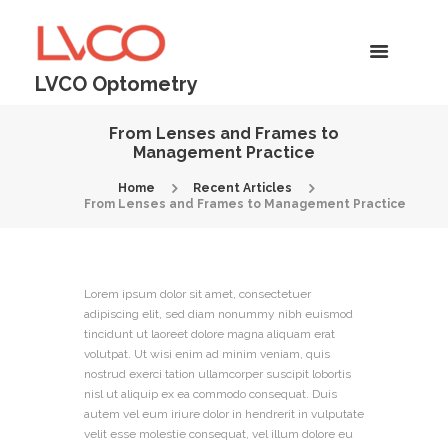
LVCO Optometry
From Lenses and Frames to
Management Practice
Home
Recent Articles
From Lenses and Frames to Management Practice
Lorem ipsum dolor sit amet, consectetuer
adipiscing elit, sed diam nonummy nibh euismod
tincidunt ut laoreet dolore magna aliquam erat
volutpat. Ut wisi enim ad minim veniam, quis
nostrud exerci tation ullamcorper suscipit lobortis
nisl ut aliquip ex ea commodo consequat. Duis
autem vel eum iriure dolor in hendrerit in vulputate
velit esse molestie consequat, vel illum dolore eu